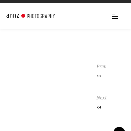
Prev
K3
Next
K4